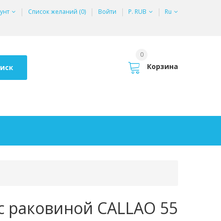
унт
Список желаний (0)
Войти
Р. RUB
Ru
0
Корзина
иск
с раковиной CALLAO 55