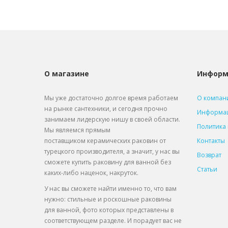
О магазине
Информ
Мы уже достаточно долгое время работаем
О компан
на рынке сантехники, и сегодня прочно
Информац
занимаем лидерскую нишу в своей области.
Политика
Мы являемся прямым
поставщиком
керамических раковин от
Контакты
турецкого производителя, а значит, у нас вы
Возврат
сможете купить раковину для ванной без
Статьи
каких-либо наценок, накруток.
У нас вы сможете найти именно то, что вам
нужно: стильные и роскошные раковины
для ванной, фото которых представлены в
соответствующем разделе. И порадует вас не