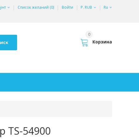
унт
Список желаний (0)
Войти
Р. RUB
Ru
0
Корзина
иск
р TS-54900