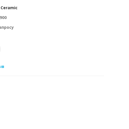
 Ceramic
900
апросу
ыв