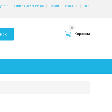
унт
Список желаний (0)
Войти
Р. RUB
Ru
0
Корзина
иск