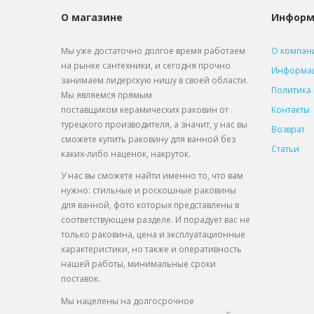
О магазине
Информ
Мы уже достаточно долгое время работаем
О компан
на рынке сантехники, и сегодня прочно
Информац
занимаем лидерскую нишу в своей области.
Политика
Мы являемся прямым
поставщиком
керамических раковин от
Контакты
турецкого производителя, а значит, у нас вы
Возврат
сможете купить раковину для ванной без
Статьи
каких-либо наценок, накруток.
У нас вы сможете найти именно то, что вам
нужно: стильные и роскошные раковины
для ванной, фото которых представлены в
соответствующем разделе. И порадует вас не
только раковина, цена и эксплуатационные
характеристики, но также и оперативность
нашей работы, минимальные сроки
поставок.
Мы нацелены на долгосрочное