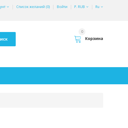
унт
Список желаний (0)
Войти
Р. RUB
Ru
0
Корзина
иск